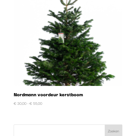
Nordmann voordeur kerstboom
Prijsklasse:
€
30,00
-
€
55,00
€ 30,00
tot
€ 55,00
Zoeken