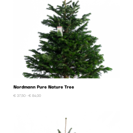
Nordmann Pure Nature Tree
Prijsklasse:
€
37,50
-
€
84,00
€ 37,50
tot
€ 84,00