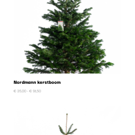
Nordmann kerstboom
Prijsklasse:
€
35,00
-
€
91,50
€ 35,00
tot
€ 91,50