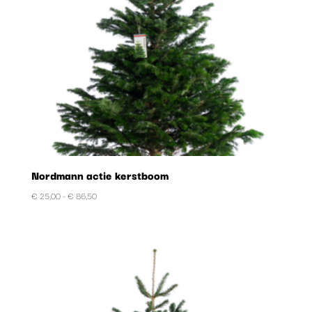
Nordmann actie kerstboom
Prijsklasse:
€
25,00
-
€
86,50
€ 25,00
tot
€ 86,50